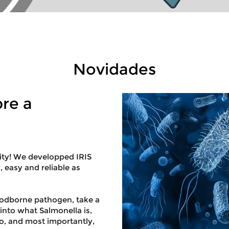
Novidades
re a
rity! We developped IRIS
, easy and reliable as
oodborne pathogen, take a
into what Salmonella is,
o, and most importantly,